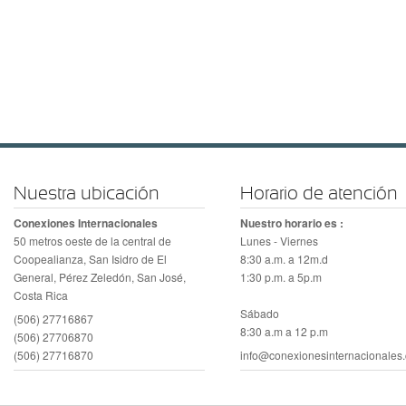
Nuestra ubicación
Horario de atención
Conexiones Internacionales
Nuestro horario es :
50 metros oeste de la central de
Lunes - Viernes
Coopealianza, San Isidro de El
8:30 a.m. a 12m.d
General, Pérez Zeledón, San José,
1:30 p.m. a 5p.m
Costa Rica
Sábado
(506) 27716867
8:30 a.m a 12 p.m
(506) 27706870
(506) 27716870
info@conexionesinternacionales